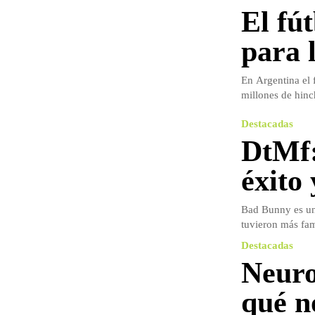
El fút
para 
En Argentina el 
millones de hinch
Destacadas
DtMf:
éxito 
Bad Bunny es un 
tuvieron más fam
Destacadas
Neuro
qué n