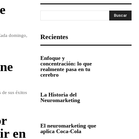
te
Buscar
. Cada domingo,
Recientes
Enfoque y
ene
concentración: lo que
realmente pasa en tu
cerebro
 de sus éxitos
La Historia del
Neuromarketing
or
El neuromarketing que
ir en
aplica Coca-Cola