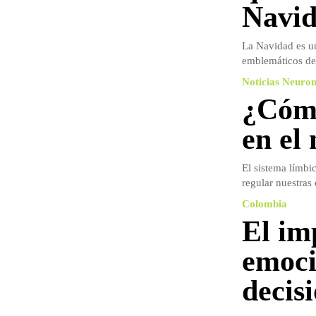
Navi
La Navidad es un
emblemáticos de e
Noticias Neuro
¿Cómo
en el
El sistema límbi
regular nuestras
Colombia
El imp
emoci
decis