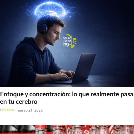
Nicaragua
Noticias Neuromarketing
Panamá
Perú
República Dominicana
South Africa
Venezuela
Enfoque y concentración: lo que realmente pasa
en tu cerebro
CZamora
-
marzo 21, 2026