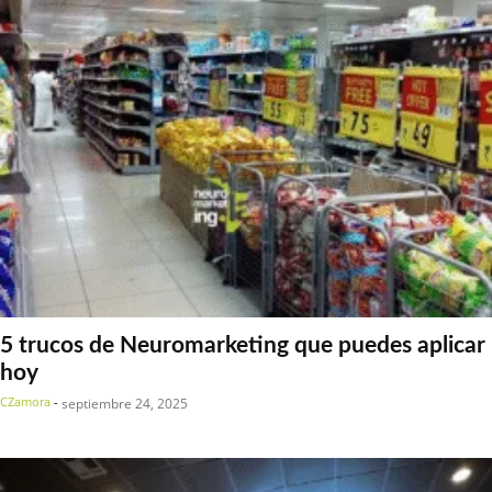
5 trucos de Neuromarketing que puedes aplicar
hoy
CZamora
-
septiembre 24, 2025