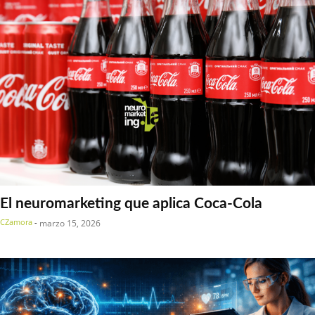
El neuromarketing que aplica Coca-Cola
CZamora
-
marzo 15, 2026