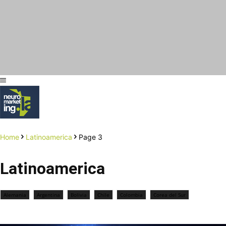
Home
Latinoamerica
Page 3
Latinoamerica
Alemania
Argentina
Bolivia
Chile
Colombia
Corea del Sur
Costa Rica
Destacadas
Ecuador
El Salvador
España
Estados Unidos
Guatemala
Honduras
Inglaterra
Latinoamerica
México
Mundo