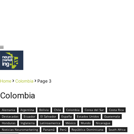
Home
Colombia
Page 3
Colombia
Alemania
Argentina
Bolivia
Chile
Colombia
Corea del Sur
Costa Rica
Destacadas
Ecuador
El Salvador
España
Estados Unidos
Guatemala
Honduras
Inglaterra
Latinoamerica
México
Mundo
Nicaragua
Noticias Neuromarketing
Panamá
Perú
República Dominicana
South Africa