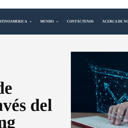
ATINOAMERICA
MUNDO
CONTÁCTENOS
ACERCA DE N
de
vés del
ng