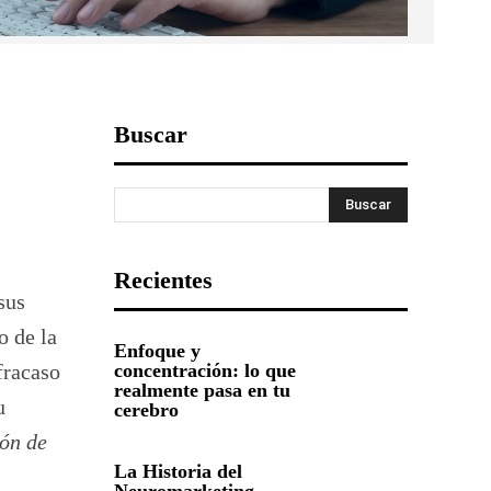
Buscar
Buscar
s
Recientes
sus
o de la
Enfoque y
fracaso
concentración: lo que
realmente pasa en tu
u
cerebro
ión de
La Historia del