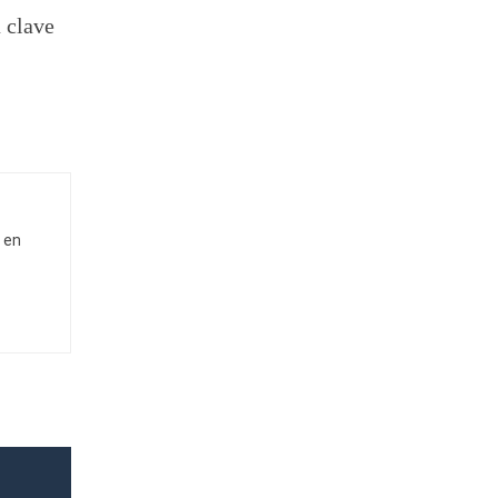
 clave
 en