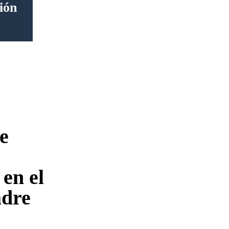
ión
e
en el
adre