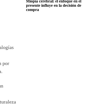
Miopía cerebral: el enfoque en el
presente influye en la decisión de
compra
alogías
n por
a.
un
turaleza