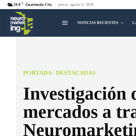
C
20.8
Guatemala City
jueves, agosto 6, 2026
NOTICIAS RECIENTES
L
PORTADA
DESTACADAS
Investigación 
mercados a tra
Neuromarketi