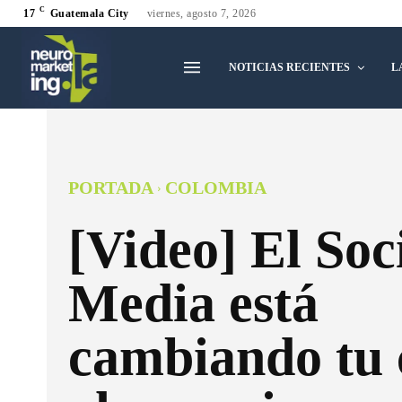
C
17
Guatemala City
viernes, agosto 7, 2026
NOTICIAS RECIENTES
L
PORTADA
COLOMBIA
[Video] El Soc
Media está
cambiando tu 