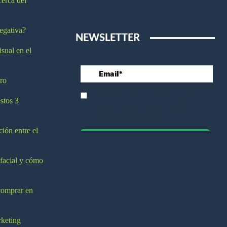
cerca del
egativa?
NEWSLETTER
isual en el
ro
stos 3
ción entre el
 facial y cómo
comprar en
rketing