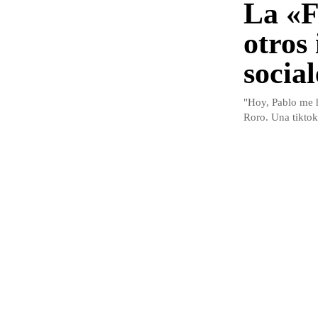
La «F
otros 
social
"Hoy, Pablo me h
Roro. Una tiktoke