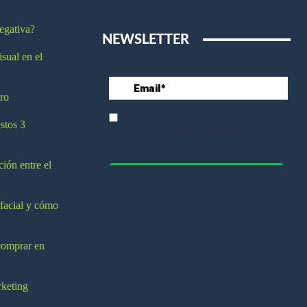
egativa?
NEWSLETTER
isual en el
ro
stos 3
ción entre el
 facial y cómo
comprar en
rketing