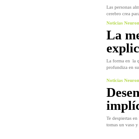
Las personas alm
cerebro crea par
Noticias Neuro
La me
expli
La forma en la q
profundiza en su
Noticias Neuro
Desen
implí
Te despiertas en 
tomas un vaso y s