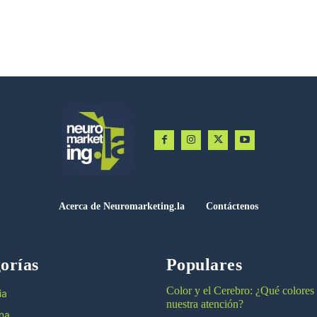
Acerca de Neuromarketing.la
Contáctenos
orías
Populares
Color y el Cerebro: ¿Qué colores
ia
nuestra atención?
na