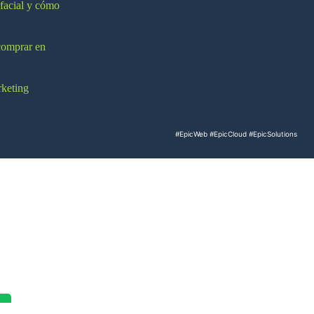
 facial y cómo
comprar en
rketing
#EpicWeb
#EpicCloud
#EpicSolutions