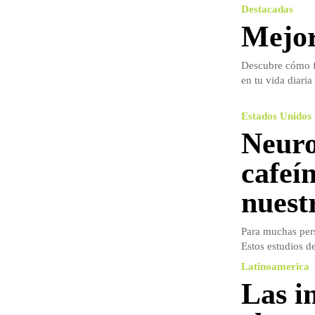
Destacadas
Mejor
Descubre cómo fu
en tu vida diaria
Estados Unidos
Neuro
cafeí
nuest
Para muchas perso
Estos estudios d
Latinoamerica
Las i