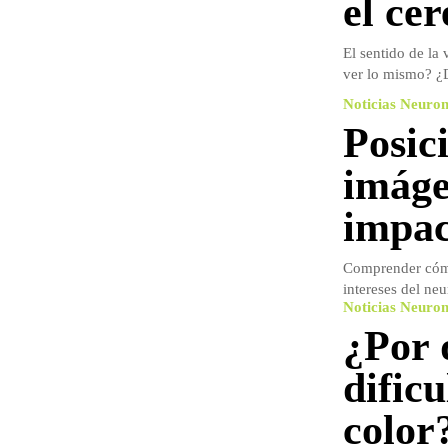
el ce
El sentido de la
ver lo mismo? ¿D
Noticias Neuro
Posic
imáge
impac
Comprender cómo 
intereses del ne
Noticias Neuro
¿Por 
dific
color