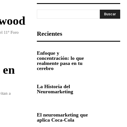
Buscar
ywood
el 11º Foro
Recientes
Enfoque y
concentración: lo que
realmente pasa en tu
 en
cerebro
La Historia del
Neuromarketing
vitan a
El neuromarketing que
aplica Coca-Cola