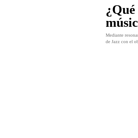
¿Qué 
músic
Mediante resonan
de Jazz con el o