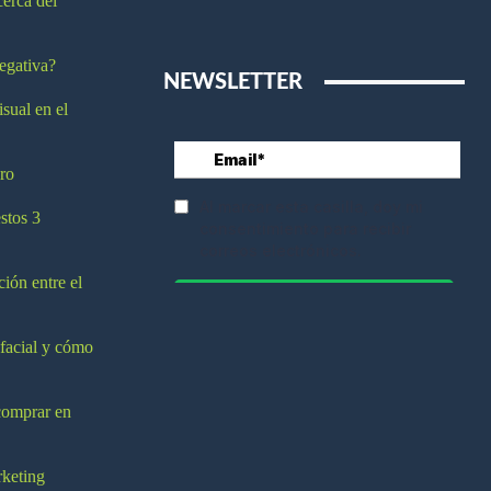
cerca del
egativa?
NEWSLETTER
isual en el
ro
stos 3
ción entre el
 facial y cómo
comprar en
rketing