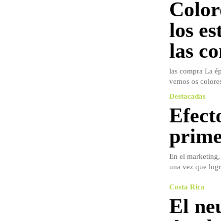
Color
los es
las c
las compra La ép
vemos os colores 
Destacadas
Efect
prime
En el marketing,
una vez que logr
Costa Rica
El ne