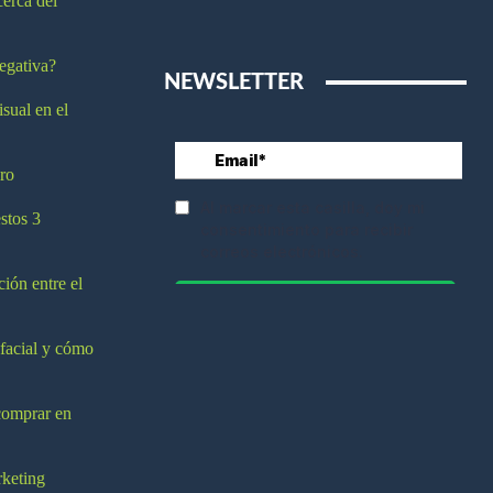
cerca del
egativa?
NEWSLETTER
isual en el
ro
stos 3
ción entre el
 facial y cómo
comprar en
rketing