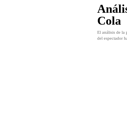
Análi
Cola
El análisis de la
del espectador h