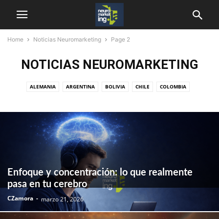
Home
Noticias Neuromarketing
Page 2
NOTICIAS NEUROMARKETING
ALEMANIA
ARGENTINA
BOLIVIA
CHILE
COLOMBIA
COREA DEL SUR
COSTA RICA
DESTACADAS
ECUADOR
EL SALVADOR
ESPAÑA
ESTADOS UNIDOS
GUATEMALA
HONDURAS
INGLATERRA
LATINOAMERICA
MÉXICO
MUNDO
NICARAGUA
NOTICIAS NEUROMARKETING
PANAMÁ
PERÚ
REPÚBLICA DOMINICANA
SOUTH AFRICA
VENEZUELA
Enfoque y concentración: lo que realmente
pasa en tu cerebro
CZamora
-
marzo 21, 2026