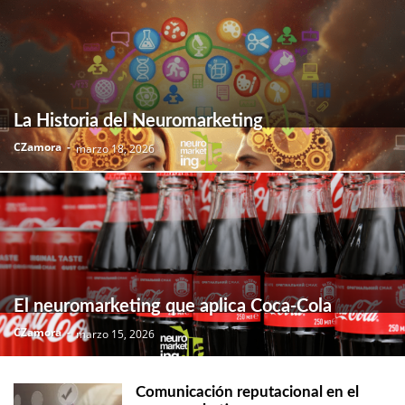
La Historia del Neuromarketing
CZamora
-
marzo 18, 2026
El neuromarketing que aplica Coca-Cola
CZamora
-
marzo 15, 2026
Comunicación reputacional en el