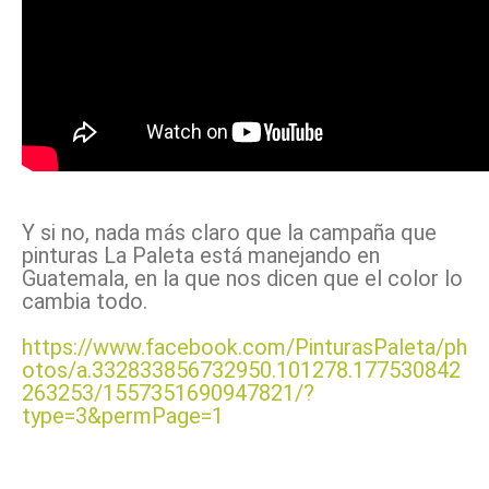
Y si no, nada más claro que la campaña que
pinturas La Paleta está manejando en
Guatemala, en la que nos dicen que el color lo
cambia todo.
https://www.facebook.com/PinturasPaleta/ph
otos/a.332833856732950.101278.177530842
263253/1557351690947821/?
type=3&permPage=1