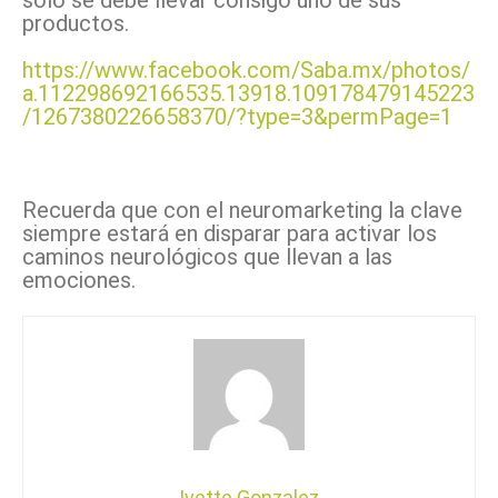
sólo se debe llevar consigo uno de sus
productos.
https://www.facebook.com/Saba.mx/photos/
a.112298692166535.13918.109178479145223
/1267380226658370/?type=3&permPage=1
Recuerda que con el neuromarketing la clave
siempre estará en disparar para activar los
caminos neurológicos que llevan a las
emociones.
Ivette Gonzalez