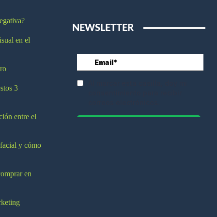
egativa?
NEWSLETTER
isual en el
ro
stos 3
ción entre el
 facial y cómo
comprar en
rketing