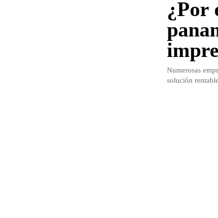
¿Por 
panam
impre
Numerosas empre
solución rentable