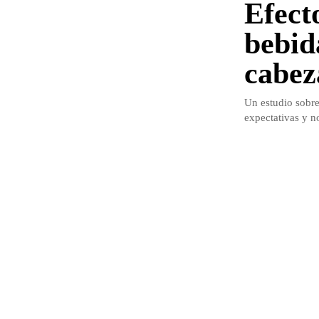
Efecto
bebid
cabez
Un estudio sobre
expectativas y n