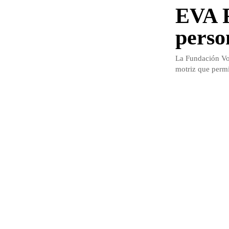
EVA F
perso
La Fundación Vod
motriz que permit