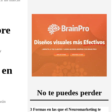
ir las marcas
re
y
 en
No te puedes perder
arán
3 Formas en las que el Neuromarketing te