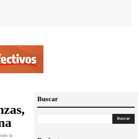
Buscar
nzas,
na
Buscar
endo la