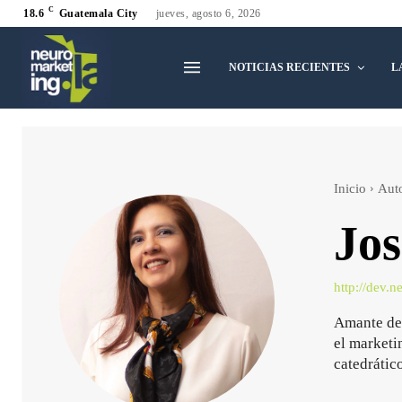
C
18.6
Guatemala City
jueves, agosto 6, 2026
NOTICIAS RECIENTES
L
Inicio
Aut
Jo
http://dev.n
Amante de 
el marketi
catedráti