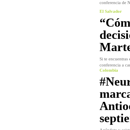
conferencia de N
El Salvador
“Cómo
decis
Marte
Si te encuentras
conferencia a ca
Colombia
#Neur
marca
Antio
septi