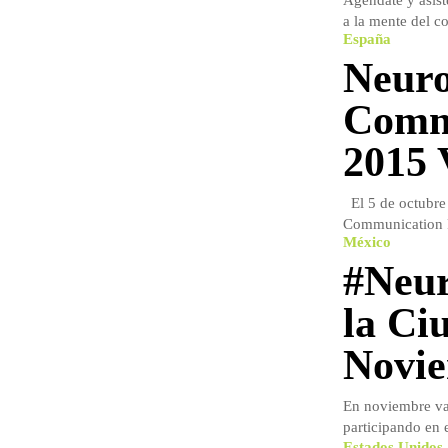
Agéndate y asist
a la mente del co
España
Neur
Comm
2015 
El 5 de octubre 
Communication F
México
#Neur
la Ci
Novi
En noviembre va
participando en 
Estados Unidos