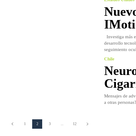
Nuevo
IMoti
Investiga más ef
desarrollo tecno
seguimiento ocul
Chile
Neuro
Cigar
Mensajes de adve
a otras personasT
1
2
3
...
12