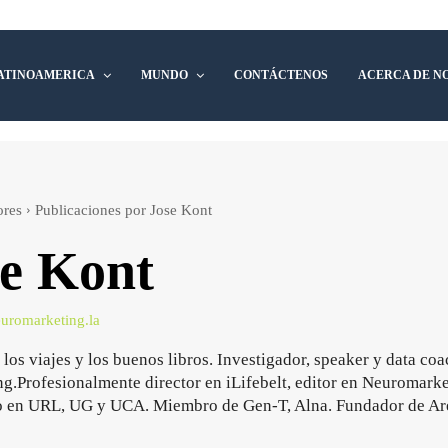
ATINOAMERICA
MUNDO
CONTÁCTENOS
ACERCA DE N
ores
Publicaciones por Jose Kont
se Kont
euromarketing.la
los viajes y los buenos libros. Investigador, speaker y data coa
ng.Profesionalmente director en iLifebelt, editor en Neuromarke
co en URL, UG y UCA. Miembro de Gen-T, Alna. Fundador de A