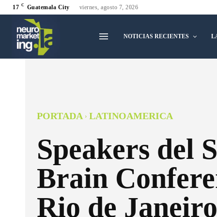
C
17
Guatemala City
viernes, agosto 7, 2026
NOTICIAS RECIENTES
L
PORTADA
LATINOAMERICA
Speakers del 
Brain Confere
Rio de Janeiro