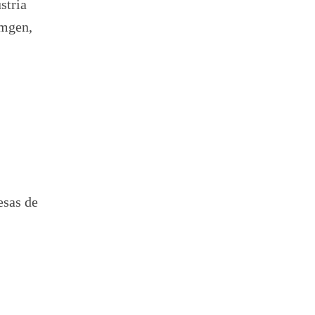
stria
Amgen,
esas de