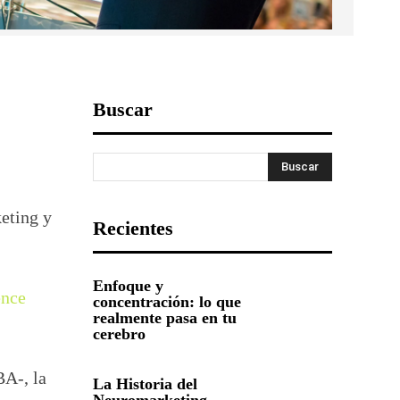
Buscar
Buscar
eting y
Recientes
Enfoque y
ence
concentración: lo que
realmente pasa en tu
cerebro
A-, la
La Historia del