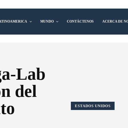
ATINOAMERICA
MUNDO
CONTÁCTENOS
ACERCA DE N
ga-Lab
ón del
to
ESTADOS UNIDOS