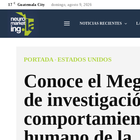
C
17
Guatemala City
domingo, agosto 9, 2026
NOTICIAS RECIENTES
L
PORTADA
ESTADOS UNIDOS
Conoce el Me
de investigaci
comportamien
humano de la