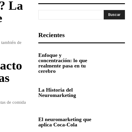
? La
e
Buscar
Recientes
o también de
Enfoque y
concentración: lo que
pacto
realmente pasa en tu
cerebro
as
La Historia del
Neuromarketing
ntas de comida
El neuromarketing que
aplica Coca-Cola