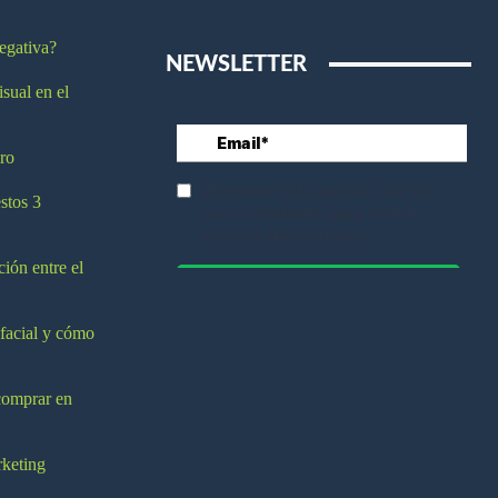
egativa?
NEWSLETTER
isual en el
ro
stos 3
ción entre el
 facial y cómo
comprar en
rketing