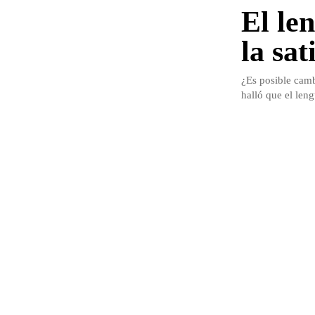
El le
la sat
¿Es posible camb
halló que el leng