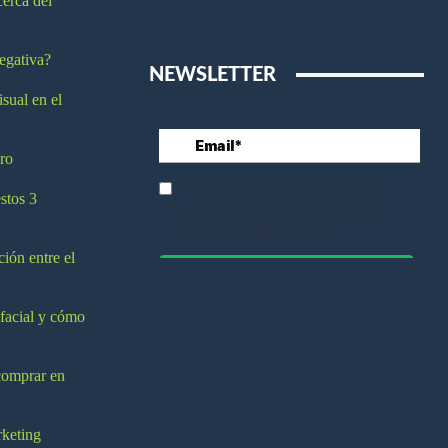
cerca del
egativa?
NEWSLETTER
isual en el
ro
stos 3
ción entre el
 facial y cómo
comprar en
rketing