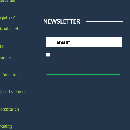
cerca del
egativa?
NEWSLETTER
isual en el
ro
stos 3
ción entre el
 facial y cómo
comprar en
rketing