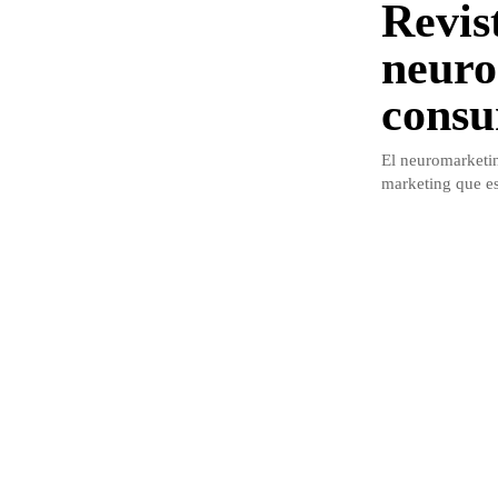
Revist
neuro
cons
El neuromarketin
marketing que es