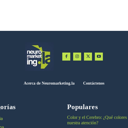
Acerca de Neuromarketing.la
Contáctenos
orías
Populares
Color y el Cerebro: ¿Qué colores
ia
nuestra atención?
na