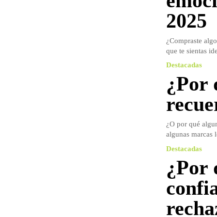
emoci
2025
¿Compraste algo 
que te sientas id
Destacadas
¿Por 
recue
¿O por qué algu
algunas marcas l
Destacadas
¿Por 
confi
recha