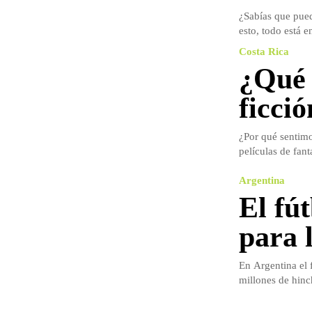
¿Sabías que pue
esto, todo está e
Costa Rica
¿Qué e
ficci
¿Por qué sentimo
películas de fan
Argentina
El fút
para 
En Argentina el 
millones de hinch