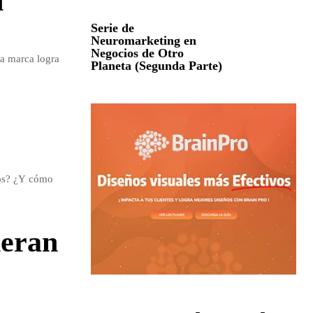
n
Serie de
Neuromarketing en
Negocios de Otro
a marca logra
Planeta (Segunda Parte)
dos? ¿Y cómo
neran