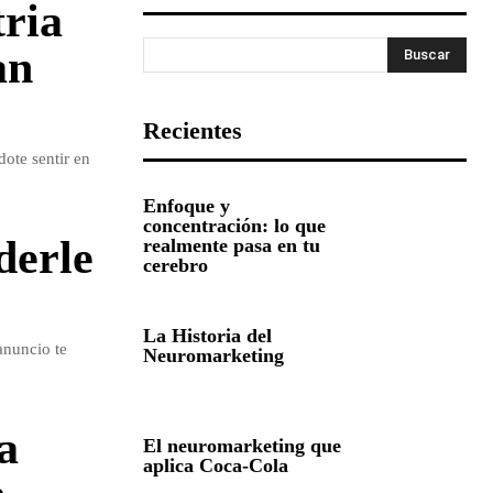
tria
an
Buscar
Recientes
dote sentir en
Enfoque y
concentración: lo que
derle
realmente pasa en tu
cerebro
La Historia del
anuncio te
Neuromarketing
a
El neuromarketing que
aplica Coca-Cola