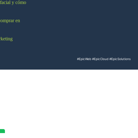
 facial y cómo
comprar en
rketing
#EpicWeb
#EpicCloud
#EpicSolutions