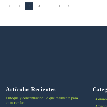
1
2
3
...
11
Artículos Recientes
Categ
Enfoque y concentración: lo que realmente pasa
Aleman
en tu cerebro
Argenti