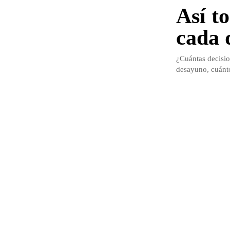
Así t
cada 
¿Cuántas decisi
desayuno, cuánto