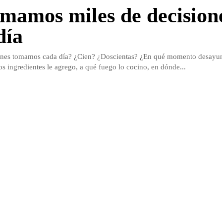
omamos miles de decision
día
ones tomamos cada día? ¿Cien? ¿Doscientas? ¿En qué momento desayu
s ingredientes le agrego, a qué fuego lo cocino, en dónde...