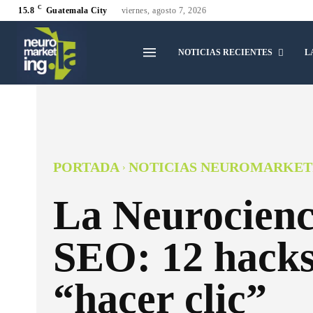
C
15.8
Guatemala City
viernes, agosto 7, 2026
NOTICIAS RECIENTES
L
PORTADA
NOTICIAS NEUROMARKET
La Neurocienc
SEO: 12 hacks
“hacer clic”