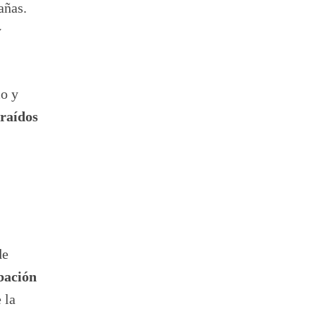
añas.
y
co y
raídos
de
bación
 la