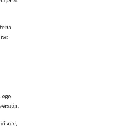
ferta
pra:
l
ego
versión.
í mismo,