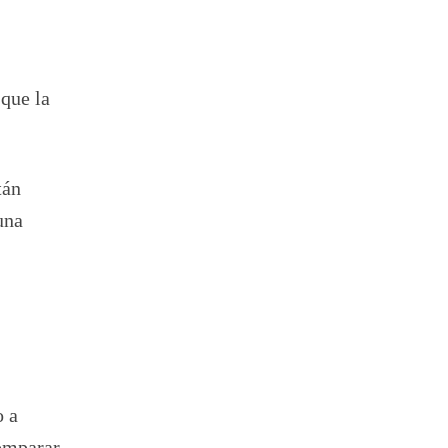
 que la
tán
una
o a
comparar