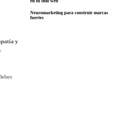
en tu sitio web
Neuromarketing para construir marcas
fuertes
patía y
e
 Debes