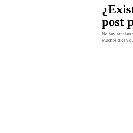
¿Exist
post 
No hay muchas se
Muchos dicen que