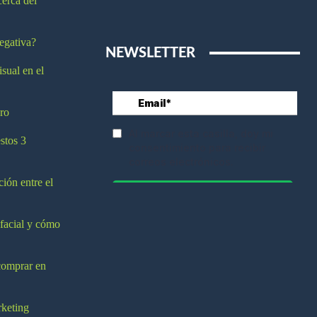
cerca del
egativa?
NEWSLETTER
isual en el
ro
stos 3
ción entre el
 facial y cómo
comprar en
rketing