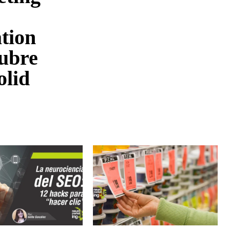
tion
ubre
olid