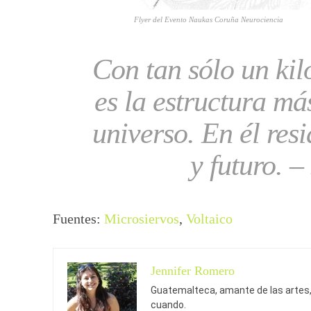
Flyer del Evento Naukas Coruña Neurociencia
Con tan sólo un kil
es la estructura má
universo. En él res
y futuro.
– 
Fuentes:
Microsiervos
,
Voltaico
Jennifer Romero
Guatemalteca, amante de las artes, 
cuando.