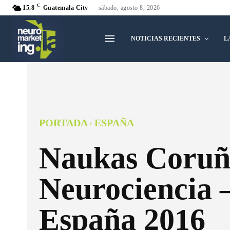
C
15.8
Guatemala City
sábado, agosto 8, 2026
NOTICIAS RECIENTES
L
PORTADA
ESPAÑA
Naukas Coruñ
Neurociencia 
España 2016