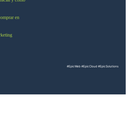
comprar en
rketing
#EpicWeb
#EpicCloud
#EpicSolutions