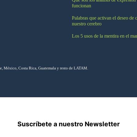
funcionan
Palabras que activan el deseo de 
nuestro cerebro
Los 5 usos de la mentira en el ma
le, México, Costa Rica, Guatemala y resto de LATAM.
Suscríbete a nuestro Newsletter